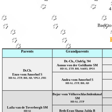
4
Back t
Parents
Grandparents
Dt.-Ch., ClubSg.`94
Asmus von der Goldkutte SM
HD A1, ZTP, BH, SchH3, IPO3
Dt.Ch.
Enzo vom Amorhof S
HD A1, ZTP, BH, AD, VPG1 ,FH1
Andra vom Amorhof S
HD A1, ZTP, BH, AD
Bojar vom Völkerschlachtdenkmal
SM
HD A1, ZTP
Laila van de Toverbergh SM
Beth-Eran Shana Jalda B
HD A1