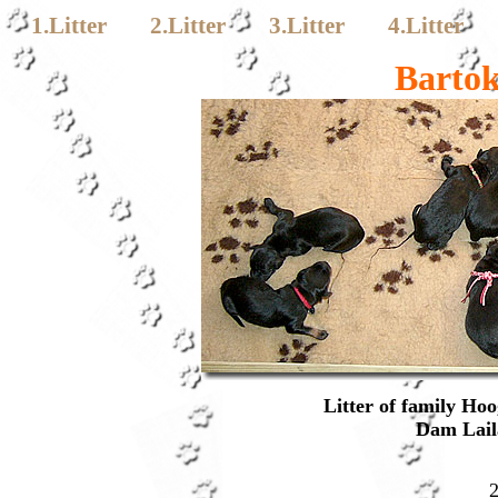
1.Litter
2.Litter
3.Litter
4.Litter
Bartok´
L
itter of family Ho
Dam Lail
2