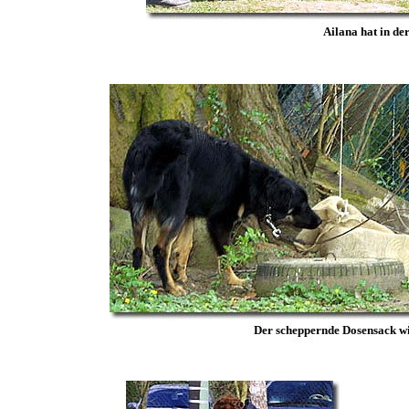
Ailana hat in de
Der scheppernde Dosensack wi