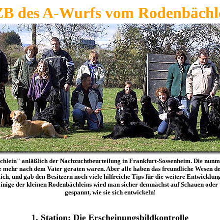
B des A-Wurfs vom Rodenbächl
hlein" anläßlich der Nachzuchtbeurteilung in Frankfurt-Sossenheim. Die nunm
e mehr nach dem Vater geraten waren. Aber alle haben das freundliche Wesen der 
, und gab den Besitzern noch viele hilfreiche Tips für die weitere Entwicklu
 Einige der kleinen Rodenbächleins wird man sicher demnächst auf Schauen oder
gespannt, wie sie sich entwickeln!
1. Station: Die Erscheinungsbildkontrolle