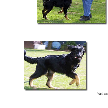
Weil´s 
.