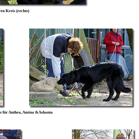
en Kreis (rechts)
em für Anthea, Amina &Ashanta