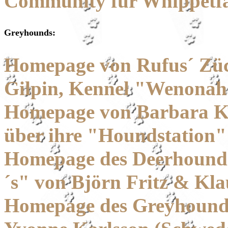
Community für Whippetf
Greyhounds:
Homepage von Rufus´ Zü
Gilpin, Kennel "Wenonah
Homepage von Barbara K
über ihre "Houndstation"
Homepage des Deerhound
´s" von Björn Fritz & Kl
Homepage des Greyhound