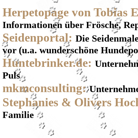
Herpetopage von Tobias 
Informationen über Frösche, Rep
Seidenportal:
Die Seidenmaler
vor (u.a. wunderschöne Hundepor
Huntebrinker.de:
Unternehm
Puls
mkmconsulting:
Unternehme
Stephanies & Olivers Ho
Familie