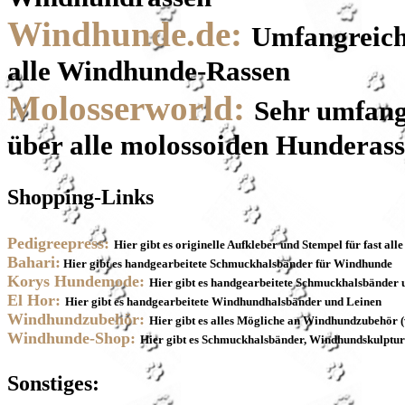
Windhunde.de:
Umfangreiche
alle Windhunde-Rassen
Molosserworld:
Sehr umfangr
über alle molossoiden Hunderas
Shopping-Links
Pedigreepress:
Hier gibt es originelle Aufkleber und Stempel für fast al
Bahari:
Hier gibt es handgearbeitete Schmuckhalsbänder für Windhunde
Korys Hundemode:
Hier gibt es handgearbeitete Schmuckhalsbänder
El Hor:
Hier gibt es handgearbeitete Windhundhalsbänder und Leinen
Windhundzubehör:
Hier gibt es alles Mögliche an Windhundzubehör (
Windhunde-Shop:
Hier gibt es Schmuckhalsbänder, Windhundskulptur
Sonstiges: