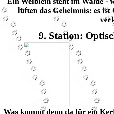
Ein Weiblein steht im Walde - 
lüften das Geheimnis: es ist
verk
9. Station: Optisc
Was kommt denn da für ein Kerl