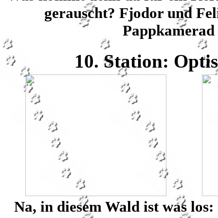
gerauscht? Fjodor und Felix
Pappkamerad au
10
. Station: Opti
Na, in diesem Wald ist was los: