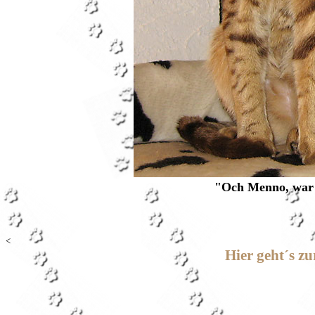
"Och Menno, war d
<
Hier geht´s z