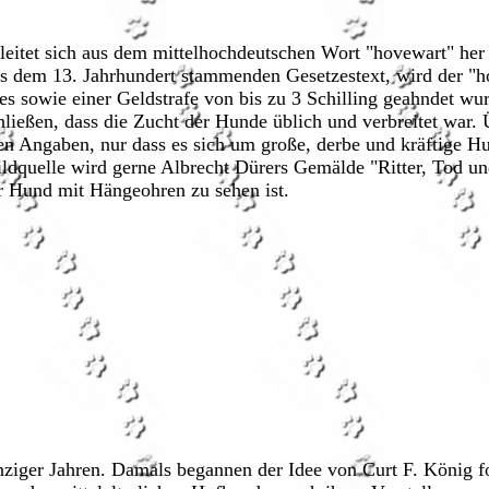
leitet sich aus dem mittelhochdeutschen Wort "hovewart" her
s dem 13. Jahrhundert stammenden Gesetzestext, wird der "h
s sowie einer Geldstrafe von bis zu 3 Schilling geahndet wu
hließen, dass die Zucht der Hunde üblich und verbreitet war. 
en Angaben, nur dass es sich um große, derbe und kräftige H
Bildquelle wird gerne Albrecht Dürers Gemälde "Ritter, Tod u
er Hund mit Hängeohren zu sehen ist.
nziger Jahren. Damals begannen der Idee von Curt F. König 