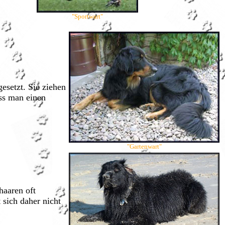
"Sportwart"
esetzt. Sie ziehen
ass man einen
"Gartenwart"
haaren oft
 sich daher nicht