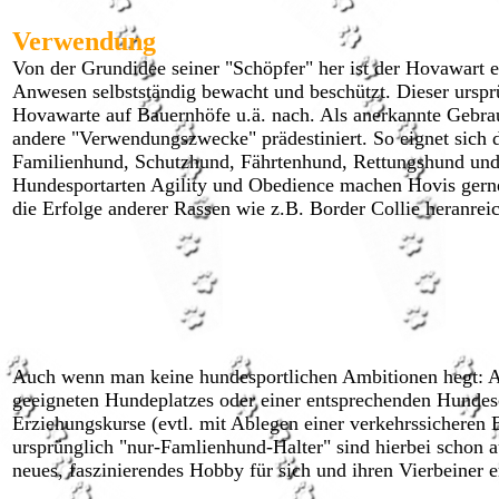
Verwendung
Von der Grundidee seiner "Schöpfer" her ist der Hovawart e
Anwesen selbstständig bewacht und beschützt. Dieser ursp
Hovawarte auf Bauernhöfe u.ä. nach. Als anerkannte Gebra
andere "Verwendungszwecke" prädestiniert. So eignet sich 
Familienhund, Schutzhund, Fährtenhund, Rettungshund und 
Hundesportarten Agility und Obedience machen Hovis gerne 
die Erfolge anderer Rassen wie z.B. Border Collie heranrei
Auch wenn man keine hundesportlichen Ambitionen hegt: Anz
geeigneten Hundeplatzes oder einer entsprechenden Hundes
Erziehungskurse (evtl. mit Ablegen einer verkehrssicheren
ursprünglich "nur-Famlienhund-Halter" sind hierbei scho
neues, faszinierendes Hobby für sich und ihren Vierbeiner e