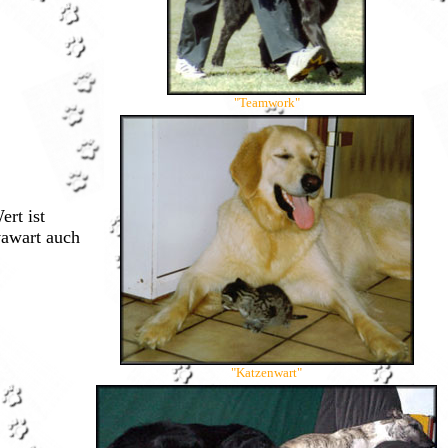
"Teamwork"
rt ist
vawart auch
"Katzenwart"