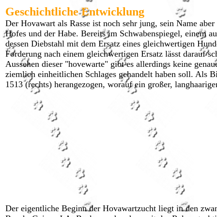
Geschichtliche Entwicklung
Der Hovawart als Rasse ist noch sehr jung, sein Name aber 
Hofes und der Habe. Bereits im Schwabenspiegel, einem au
dessen Diebstahl mit dem Ersatz eines gleichwertigen Hunde
Forderung nach einem gleichwertigen Ersatz lässt darauf sc
Aussehen dieser "hovewarte" gibt es allerdings keine genau
ziemlich einheitlichen Schlages gehandelt haben soll. Als 
1513 (rechts) herangezogen, worauf ein großer, langhaarig
Der eigentliche Beginn der Hovawartzucht liegt in den zwa