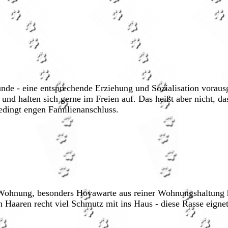
de - eine entsprechende Erziehung und Sozialisation vorausg
 und halten sich gerne im Freien auf. Das heißt aber nicht, d
edingt engen Familienanschluss.
er Wohnung, besonders Hovawarte aus reiner Wohnungshaltung 
 Haaren recht viel Schmutz mit ins Haus - diese Rasse eignet