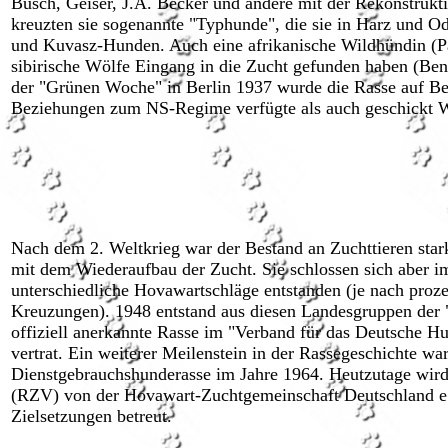
Busch, Geiser, J.A. Becker und andere mit der Rekonstrukti
kreuzten sie sogenannte "Typhunde", die sie in Harz und 
und Kuvasz-Hunden. Auch eine afrikanische Wildhündin (Pa
sibirische Wölfe Eingang in die Zucht gefunden haben (Beng
der "Grünen Woche" in Berlin 1937 wurde die Rasse auf Be
Beziehungen zum NS-Regime verfügte als auch geschickt 
Nach dem 2. Weltkrieg war der Bestand an Zuchttieren stark
mit dem Wiederaufbau der Zucht. Sie schlossen sich aber i
unterschiedliche Hovawartschläge entstanden (je nach proz
Kreuzungen). 1948 entstand aus diesen Landesgruppen der
offiziell anerkannte Rasse im "Verband für das Deutsche 
vertrat. Ein weiterer Meilenstein in der Rassegeschichte w
Dienstgebrauchshunderasse im Jahre 1964. Heutzutage wir
(RZV) von der Hovawart-Zuchtgemeinschaft Deutschland e
Zielsetzungen betreut.