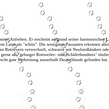
mmer Aufsehen. Er erscheint aufgrund seiner harmonischen 
m Laien als "schön". Die wenigsten Passanten erkennen aber
n Retrievern verwechselt, schwarze mit Neufundländern oder
rne als "gelunger Rottweiler- oder Schäferhundmix" tituliert
recht gute Verbreitung ausserhalb Deutschlands gefunden hat.