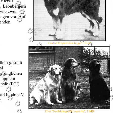
 Hierzu
n, Leonbergern
 wie zwei
lagen vor. Auf
henden
Castor Meyer-Busch, geb. 1932
ein gestellt
al
sprünglichen
 nunmehr
onale (FCI)
rt-Hunde e.V.
n
Drei "Nachkriegs-Hovawarte", 1949