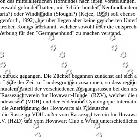
on des mittelalterlichen Hofhundes nach ihren Vorstellungen.
Odenwald gefunden hatten, mit Schäferhunden, Neufundländer
ria?) oder Windhündin (Sloughi?) (Kejcz, 1999) soll ebenso
enforth, 1992), hierüber liegen aber keine gesicherten Unter
treiben Königs anerkannt, welcher sowohl über die entsprec
Werbung für den "Germanenhund" zu machen verstand.
 zurück gegangen. Die Züchter begannen zunächst auf sich all
m Laufe der Zeit zu Landesgruppen zusammen, so dass region
entualem Anteil der verschiedenen Ausgangsrassen bei den ur
 "Rassezuchtverein für Hovawart-Hunde" (RZV), welcher die
Hundewesen" (VDH) und der Fédération Cynologique Internati
ar die Anerkennung des Hovawarts als 7. deutsche
d die Rasse im VDH außer vom Rassezuchtverein für Hovawa
.V. (HZD) und vom Hovawart Club e.V. mit unterschiedliche