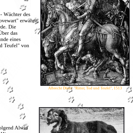
 - Wächter des
ovewart" erwähnt,
rde. Die
Über das
unde eines
nd Teufel" von
Albrecht Dürer: "Ritter, Tod und Teufel", 1513
folgend Alwin