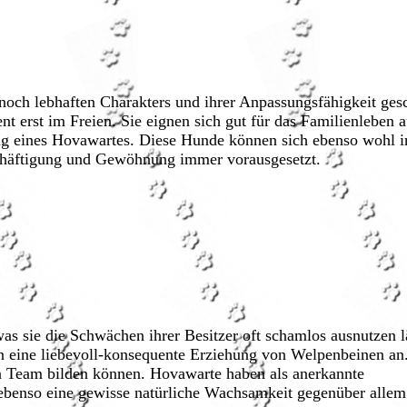
och lebhaften Charakters und ihrer Anpassungsfähigkeit gesc
nt erst im Freien. Sie eignen sich gut für das Familienleben 
tug eines Hovawartes. Diese Hunde können sich ebenso wohl i
chäftigung und Gewöhnung immer vorausgesetzt.
as sie die Schwächen ihrer Besitzer oft schamlos ausnutzen l
ern eine liebevoll-konsequente Erziehung von Welpenbeinen a
n Team bilden können. Hovawarte haben als anerkannte
 ebenso eine gewisse natürliche Wachsamkeit gegenüber alle