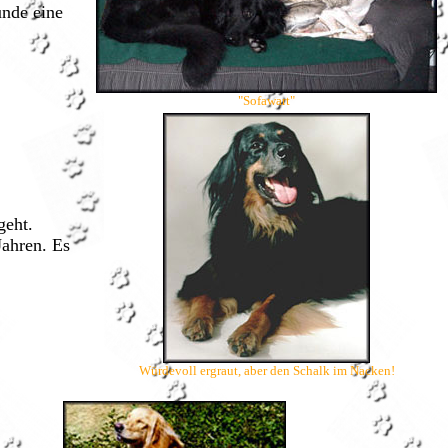
unde eine
"Sofawart"
geht.
Jahren. Es
Würdevoll ergraut, aber den Schalk im Nacken!