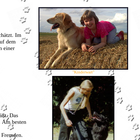
hätzt. Im
auf dem
n einer
"Kinderwart"
äßt. Das
n. Am besten
m Fremden.